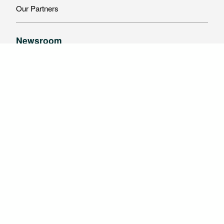
Our Partners
Newsroom
Latest News
Events
Gallery
Resources
Vacancy
Reports
Articles
Vendor Listing Submission