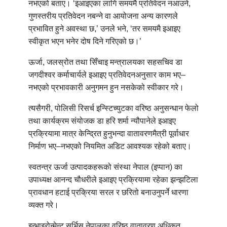
नभएको बताए। ‘इआइएका लागि समयमै प्रतिवेदन नआउने,
गुणस्तरीय प्रतिवेदन नबन्ने वा आयोजना अन्य कारणले
प्रभावित हुने अवस्था छ,’ उनले भने, ‘तर समयमै इआइए
स्वीकृत भएन भनेर दोष दिने गरिएको छ।’
ऊर्जा, जलस्रोत तथा सिँचाइ मन्त्रालयका सहसचिव डा
जगदीश्वर कर्माचार्यले इआइए प्रतिवेदनअनुसार काम भए–
नभएको प्रभावकारी अनुगमन हुन नसकेको स्वीकार गरे।
त्यसैगरी, पोलिसी रिसर्च इन्स्टिच्युटका वरिष्ठ अनुसन्धान फेलो
तथा कार्यक्रम संयोजक डा हरि शर्मा न्यौपानेले इआइए
प्रक्रियामा मात्र केन्द्रित हुनुभन्दा वातावरणमैत्री पूर्वाधार
निर्माण भए–नभएको नियमित अडिट आवश्यक रहेको बताए।
स्वतन्त्र ऊर्जा उत्पादकहरूको संस्था नेपाल (इप्पान) का
उपाध्यक्ष आनन्द चौधरीले इआइए प्रक्रियामा रहेका झन्झटिला
प्रावधान हटाई प्रक्रिया सरल र छरितो बनाउनुपर्ने धारणा
व्यक्त गरे।
इन्भाइरोन्मेन्ट सर्भिस नेपालका वरिष्ठ वातावरण अधिकृत